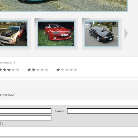
олосовало 2)
те первым!
E-mail:
0
)