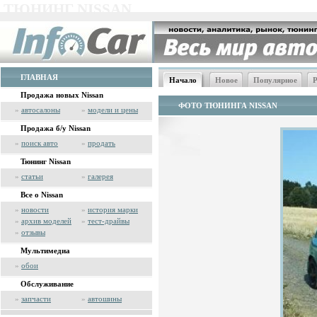
ТЮНИНГ NISSAN
ГЛАВНАЯ
Начало
Новое
Популярное
Р
Продажа новых Nissan
ФОТО ТЮНИНГА NISSAN
»
автосалоны
»
модели и цены
Продажа б/у Nissan
»
поиск авто
»
продать
Тюнинг Nissan
»
статьи
»
галерея
Все о Nissan
»
новости
»
история марки
»
архив моделей
»
тест-драйвы
»
отзывы
Мультимедиа
»
обои
Обслуживание
»
запчасти
»
автошины