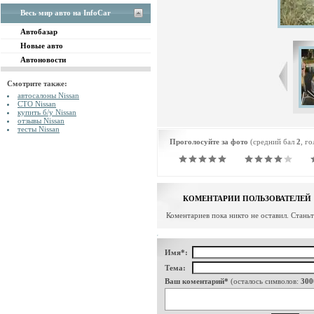
Весь мир авто на InfoCar
Автобазар
Новые авто
Автоновости
Смотрите также:
автосалоны Nissan
СТО Nissan
купить б/у Nissan
отзывы Nissan
тесты Nissan
Проголосуйте за фото
(средний бал
2
, г
КОМЕНТАРИИ ПОЛЬЗОВАТЕЛЕЙ
Коментариев пока никто не оставил. Стань
Имя*:
Тема:
Ваш коментарий*
(осталось символов:
300