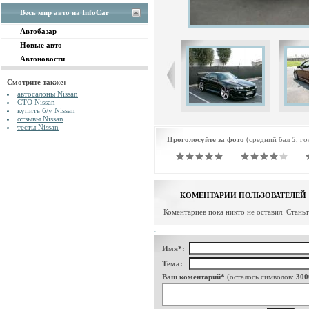
Весь мир авто на InfoCar
Автобазар
Новые авто
Автоновости
Смотрите также:
автосалоны Nissan
СТО Nissan
купить б/у Nissan
отзывы Nissan
тесты Nissan
Проголосуйте за фото
(средний бал
5
, г
КОМЕНТАРИИ ПОЛЬЗОВАТЕЛЕЙ
Коментариев пока никто не оставил. Стань
Имя*:
Тема:
Ваш коментарий*
(осталось символов:
300