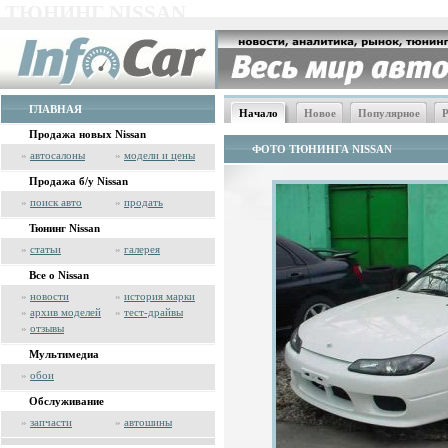
ТЮНИНГ NISSAN
ГЛАВНАЯ
Начало
Новое
Популярное
Р
Продажа новых Nissan
ФОТО ТЮНИНГА NISSAN
»
автосалоны
»
модели и цены
Продажа б/у Nissan
»
поиск авто
»
продать
Тюнинг Nissan
»
статьи
»
галерея
Все о Nissan
»
новости
»
история марки
»
архив моделей
»
тест-драйвы
»
отзывы
Мультимедиа
»
обои
Обслуживание
»
запчасти
»
автошины