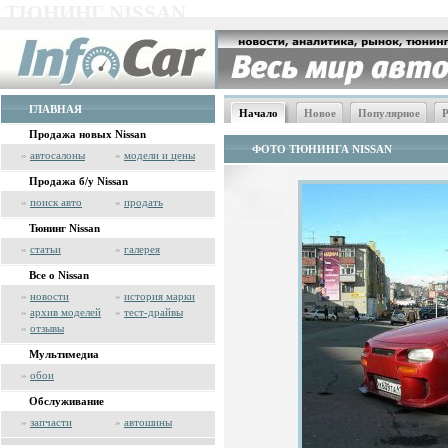
ТЮНИНГ NISSAN
ГЛАВНАЯ
Начало
Новое
Популярное
Р
Продажа новых Nissan
ФОТО ТЮНИНГА NISSAN
»
автосалоны
»
модели и цены
Продажа б/у Nissan
»
поиск авто
»
продать
Тюнинг Nissan
»
статьи
»
галерея
Все о Nissan
»
новости
»
история марки
»
архив моделей
»
тест-драйвы
»
отзывы
Мультимедиа
»
обои
Обслуживание
»
запчасти
»
автошины