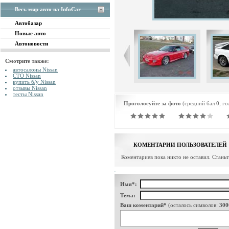
Весь мир авто на InfoCar
Автобазар
Новые авто
Автоновости
Смотрите также:
автосалоны Nissan
СТО Nissan
купить б/у Nissan
отзывы Nissan
тесты Nissan
Проголосуйте за фото
(средний бал
0
, г
КОМЕНТАРИИ ПОЛЬЗОВАТЕЛЕЙ
Коментариев пока никто не оставил. Стань
Имя*:
Тема:
Ваш коментарий*
(осталось символов:
300