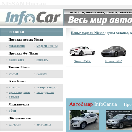
NISSAN Ниссан
ГЛАВНАЯ
Новые модели Nissan
: цены салонов,
Продажа новых Nissan
»
автосалоны
»
модели и цены
Продажа б/у Nissan
»
поиск авто
»
продать
Nissan 350Z
Nissan 370Z
Тюнинг Nissan
»
статьи
»
галерея
Все о Nissan
»
новости
»
история марки
»
архив моделей
»
тест-драйвы
»
отзывы
Автобазар
InfoCar.ua
Про
Мультимедиа
»
обои
Обслуживание
»
запчасти
»
автошины