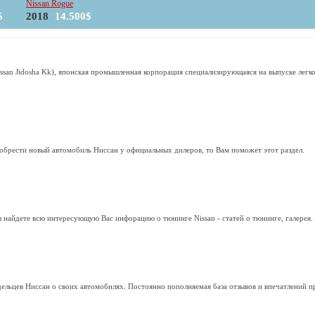
Nissan Rogue
$
2018
14.500$
san Jidosha Kk), японская промышленная корпорация специализирующаяся на выпуске легков
обрести новый автомобиль Ниссан у официальных дилеров, то Вам поможет этот раздел.
 найдете всю интересующую Вас инфорацию о тюнинге Nissan - статей о тюнинге, галерея.
дельцев Ниссан о своих автомобилях. Постоянно пополняемая база отзывов и впечатлений п