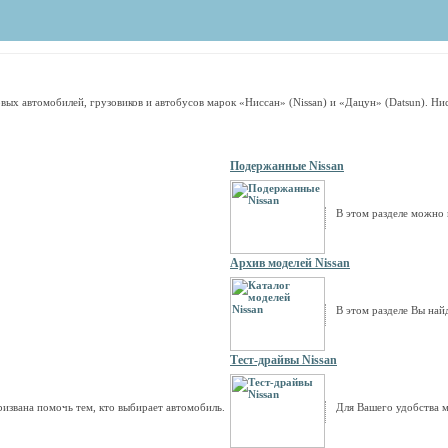
ых автомобилей, грузовиков и автобусов марок «Ниссан» (Nissan) и «Дацун» (Datsun). Ни
Подержанные Nissan
В этом разделе можно
Архив моделей Nissan
В этом разделе Вы най
Тест-драйвы Nissan
ризвана помочь тем, кто выбирает автомобиль.
Для Вашего удобства м