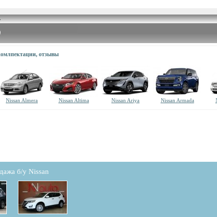
 комлпектации, отзывы
Nissan Almera
Nissan Altima
Nissan Ariya
Nissan Armada
дажа б/у Nissan