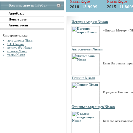
Nissan Rogue
Nissan Rogue
Весь мир авто на InfoCar
2018
13.999$
2015
11.800
Автобазар
Новые авто
История марки Nissan
Автоновости
«Ниссан Мотор» (Nis
Смотрите также:
автосалоны Nissan
СТО Nissan
купить б/у Nissan
Автосалоны Nissan
отзывы Nissan
тесты Nissan
Если Вы решили при
Тюнинг Nissan
В разделе Тюнинг Вы
Отзывы владельцев Nissan
Каталог отзывов вла